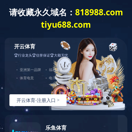
开云体育
AlphaMind®大模型管理平台（MaaS)
当前位置：
开云体育-开云(中国)
>
产品与解决方案
>
人工智能(AI)平台及解决方案
>
AlphaMind®大模型
管理平台（MaaS)
AlphaMind® AI能力开放平台
AlphaMind® AI视觉感知