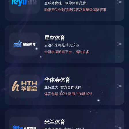
应用概述
APPLICATION OVERVIEW
AlphaMind® 大模型管理平台（MaaS)
AlphaMind® 大模型管理平台（MaaS)具备数据管理、微调训练、推理部署、应用开发、能力服
务等功能，基于多种开源或 闭源大模型及Agent、RAG框架进行场景化的应用开发、部署和运营
管理，从而支撑需求场景，实现对内赋能，对外变现。
产品架构
SYSTEM ARCHITECTURE