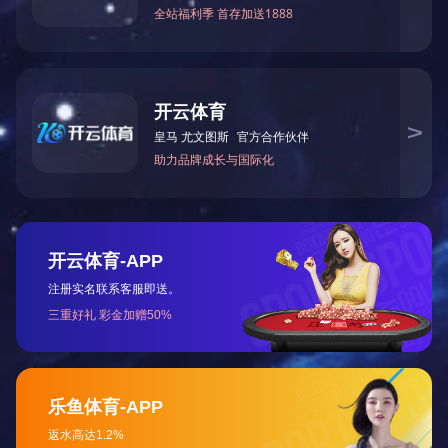
实现自动化和智能化运维
开云体育-开云(中国) 在运维管理产品领域提供自动化和智能化运维的
解决方案，针对客户运维场景和需求，提供相应的智能化运维解决方
案。通过该方案，能够实现运维自动化，提高运维效率和准确性，降
低运维成本。
提供专业水平的运维咨询服务
开云体育-开云(中国) 在运维咨询服务领域拥有丰富的实践经验和咨询
顾问，能够为客户提供运维能力成熟度咨询、开源产品治理咨询、容
器化微服务治理咨询和信息安全治理咨询等高级咨询服务。通过专业
的咨询服务，开云体育-开云(中国) 能够指导客户IT现代化发展方向和
实现路径，提出专业规范标准和治理建议，帮助客户提高运维管理水
平。