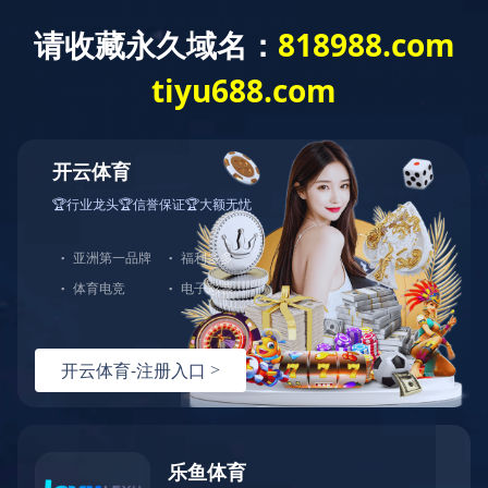
开云体育
智慧资产管理
当前位置：
开云体育-开云(中国)
>
产品与解决方案
>
数字化转型解决方案
>
智慧资产管理
企业数字化服务平台
智慧采购供应链
智慧资产管