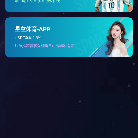
CUSTOMER VALUE
01
优化管理流程，建立规范化的流程体系，提升资产管理水平
02
提供便利的信息化支持手段，提升企业资产动态跟踪管理水平，提升资产管控
能力
03
建立资产多维度数据规范体系，多角度提供资产信息数据
04
建立资产成本与业务效益分析体系，深入开展资产分析