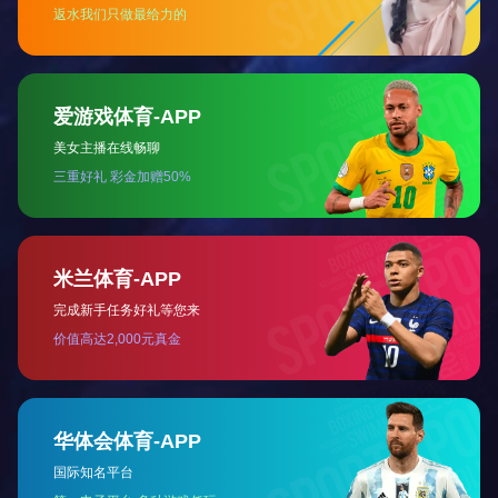
新技术
AI、物联网等新技术应用
提升资产的日常运营能力和水平，降低资产风险
大数据
资产大数据分析
提供产品、投资规划与效益评估所需参考的资产利用率以及成本与效
益等信息和模型；提升资产管理决策能力
客户价值