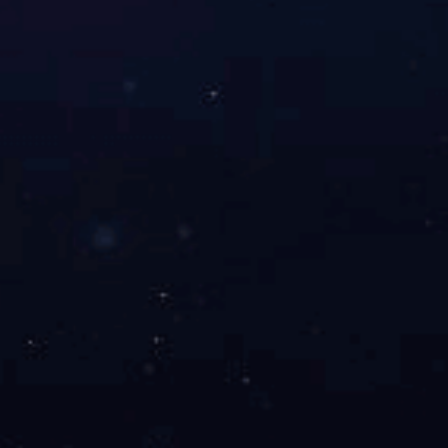
05
提高资产的使用效率，提升精细化管理水平
产品与解决方案
服务体系
关于我们
新闻资讯
加入我们
人工智能
服务级别
企业简介
招聘岗位
数字孪生
服务网络
开云体育
联系方式
数字化转型解
服务网络
留言表单
安全服务
荣誉资质
运维服务
企业风采
技术咨询服务
联系我们
400-808-5058
周一到周五9:30-18:00 (北京时间）
广州市黄埔区科学大道18号芯大厦B2栋1-2层
商务合作: marketing@mmtyhe.com
媒体合作: media@mmtyhe.com
Overseas business: NETTHINK HOLDINGS(HK)CO.,LIMITED