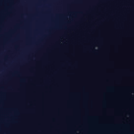
棒性，多特征提
包含STN（空间
果。
客户价值
CUSTOMER VALUE