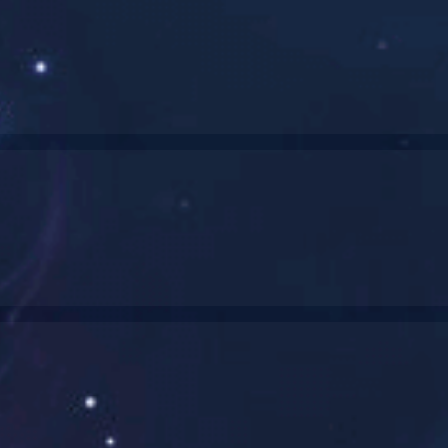
>
AI解决方案-AI业务稽核
应用概述
产品架构
产品优势
客户价值
应用概述
APPLICATION OVERVIEW
AI业务稽核
AI业务稽核系统在业务办理过程中扮演着
AI算法， 对证照、签名、协议等数据进