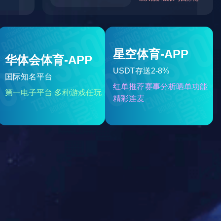
优化。
效期判断。
议、委托书识别。
核结果推送。
址比对 。
息安全、实名制公告，公安提醒等6类材料识别。