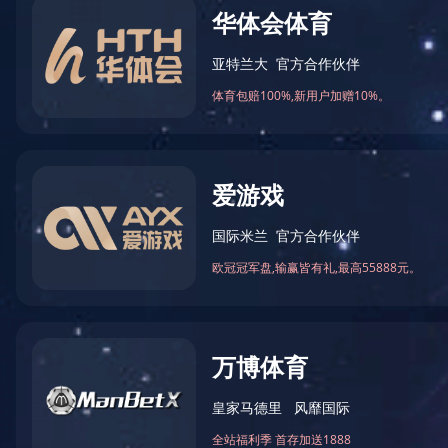
当前位置：
开云体育-开云(中国)
>
产品与解决方案
>
人工智能(AI)平台及解决方案