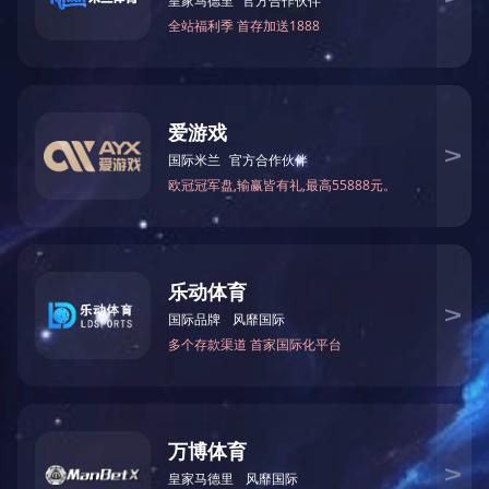
专属导师一对一带教