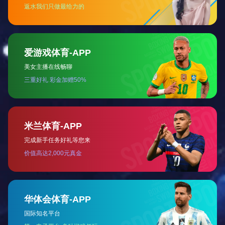
浪微博发布“云空间
AI 驱动千行百业智变升级，开云体育-开云(中国) 获2025广州市首版次软件产品认定
8月22日，开云体育-开云(中国) 自主研发的“赋能企业数智化转型的网思AI视频分
析平台”凭借其突出的技术创新优势和显著的应用成效，荣获2025年广州市首版次
软件产品认定。这一殊荣不仅是对开云体育-开云(中国) 技术创新能力的高度认
可，更是对开云体育-开云(中国) 多年来坚持自主研发、深耕数智化领域的有力见
MORE >
2025/08/26
证。图为开云体育-开云(中国) 代表（右二）上台领奖广州市工业和信