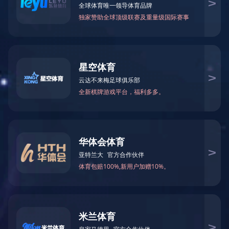
开云体育-开云(中国) 中标中国移动300P国产化智算中心
近日，开云体育-开云(中国) 依托与中国移动云南公司的战略合作基础，成功中
标《中国移动云南公司300P智算新建项目》。凭借“智算中心集成+智能Agent
应用开发+全生命周期运营”一体化核心服务能力，开云体育-开云(中国) 将与云
南移动共同开展近2亿元的项目合作。此次双方再次深度合作，充分印证了开云
MORE >
2026/04/08
体育-开云(中国) AI算力服务综合实力在运营商领