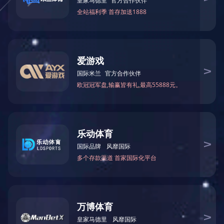
开云体育
COMPANY CULUTURE
企业使命
Corporate mission