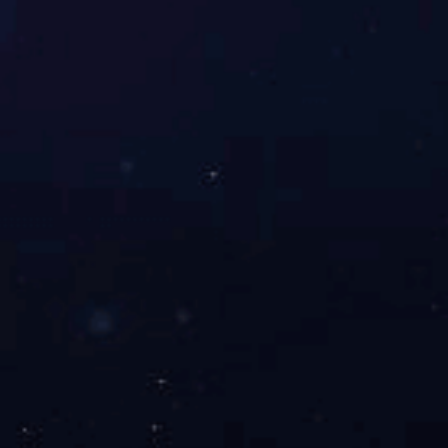
02
可统计：建立庞大数据库，各项数据总数、分类、明细，实时可查！也为数据
分析提供依据
03
可分析：将采集的数据形成数报表分析，横向纵向对比数据，大数据分析合理
利用资源，为公司物资采购、安防管理、资源分配、账务管理等提供重要依据
产品与解决方案
服务体系
关于我们
新闻资讯
加入我们
人工智能
服务级别
企业简介
招聘岗位
数字孪生
服务网络
开云体育
联系方式
数字化转型解
服务网络
留言表单
安全服务
荣誉资质
运维服务
企业风采
技术咨询服务
联系我们
400-808-5058