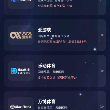
产品架构
SYSTEM ARCHITECTURE